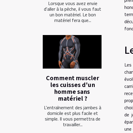
Lorsque vous avez envie
hono
d'aller à la pêche, il vous faut
term
un bon matériel. Le bon
matériel fera que...
décu
fond
L
Les 
chan
Comment muscler
évol
les cuisses d'un
carr
homme sans
rece
matériel ?
prop
choi
L'entraînement des jambes à
domicile est plus facile et
de 
simple. Il vous permettra de
épan
travailler...
une 