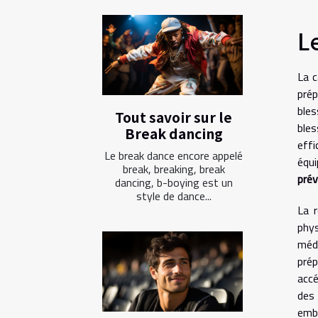
L
La c
prép
bles
Tout savoir sur le
bles
Break dancing
effi
Le break dance encore appelé
équ
break, breaking, break
prév
dancing, b-boying est un
style de dance...
La r
phys
méde
pré
accé
des
embl