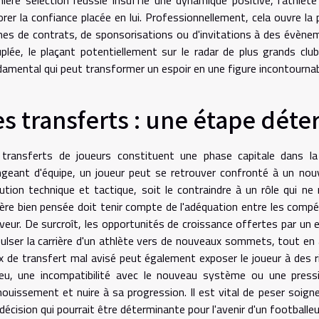
rer la confiance placée en lui. Professionnellement, cela ouvre la
es de contrats, de sponsorisations ou d'invitations à des évèneme
plée, le plaçant potentiellement sur le radar de plus grands clu
amental qui peut transformer un espoir en une figure incontournab
es transferts : une étape dét
transferts de joueurs constituent une phase capitale dans la t
geant d'équipe, un joueur peut se retrouver confronté à un nouv
ution technique et tactique, soit le contraindre à un rôle qui n
ière bien pensée doit tenir compte de l'adéquation entre les compét
veur. De surcroît, les opportunités de croissance offertes par un
ulser la carrière d'un athlète vers de nouveaux sommets, tout e
x de transfert mal avisé peut également exposer le joueur à des 
jeu, une incompatibilité avec le nouveau système ou une press
ouissement et nuire à sa progression. Il est vital de peser soig
décision qui pourrait être déterminante pour l'avenir d'un footballeu