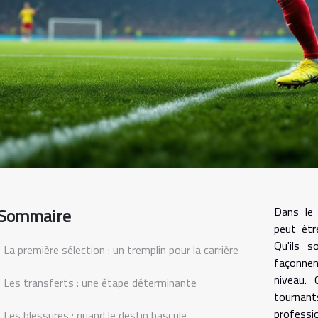
Sommaire
Dans le 
peut êtr
Qu'ils s
La première sélection : un tremplin pour la carrière
façonnen
niveau. 
Les transferts : une étape déterminante
tournan
profess
Les blessures : quand le destin bascule