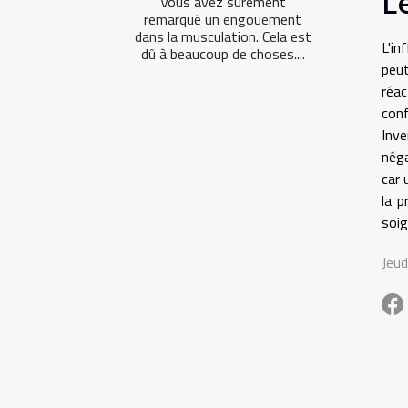
L
Vous avez sûrement
remarqué un engouement
dans la musculation. Cela est
L'in
dû à beaucoup de choses....
peut
réa
conf
Inv
néga
car 
la p
soig
Jeu