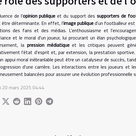
e rôle des supporters et de l'
fluence de l'
opinion publique
et du support des
supporters de foot
 être déterminante. En effet, l'
image publique
d'un footballeur est
ctions des fans et des médias. L'enthousiasme et l'encouragem
iance et le moral d'un joueur, lui procurant un élan psychologiqu
ersement, la
pression médiatique
et les critiques peuvent géné
tivement l'état d'esprit et, par extension, la prestation sportive
un appui moral inébranlable peut être un catalyseur de succès, ta
rogression d'une carrière. Les interactions entre les joueurs et 
neusement balancées pour assurer une évolution professionnelle s
di 20 mars 2025 04:44