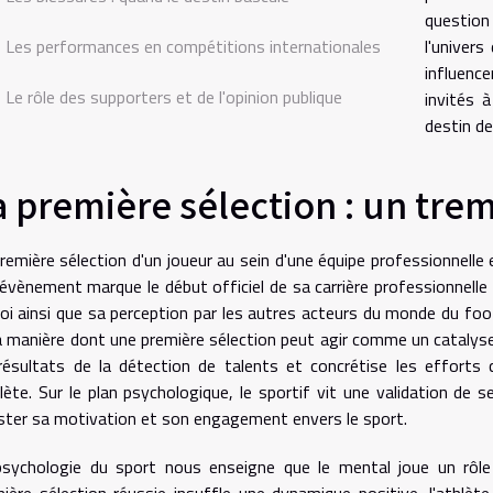
question
Les performances en compétitions internationales
l'univer
influen
Le rôle des supporters et de l'opinion publique
invités 
destin de
a première sélection : un trem
remière sélection d'un joueur au sein d'une équipe professionnelle 
évènement marque le début officiel de sa carrière professionnelle
oi ainsi que sa perception par les autres acteurs du monde du footb
a manière dont une première sélection peut agir comme un catalyseur 
résultats de la détection de talents et concrétise les efforts
hlète. Sur le plan psychologique, le sportif vit une validation d
ter sa motivation et son engagement envers le sport.
psychologie du sport nous enseigne que le mental joue un rôle 
ière sélection réussie insuffle une dynamique positive, l'athlète