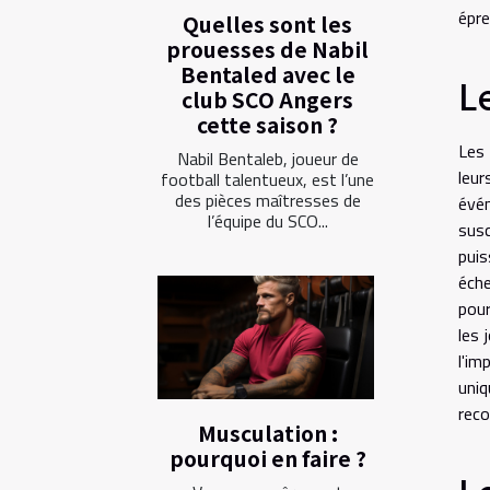
épre
Quelles sont les
prouesses de Nabil
Bentaled avec le
L
club SCO Angers
cette saison ?
Les 
Nabil Bentaleb, joueur de
leur
football talentueux, est l’une
des pièces maîtresses de
évén
l’équipe du SCO...
susc
puis
éche
pour
les 
l'im
uniq
reco
Musculation :
pourquoi en faire ?