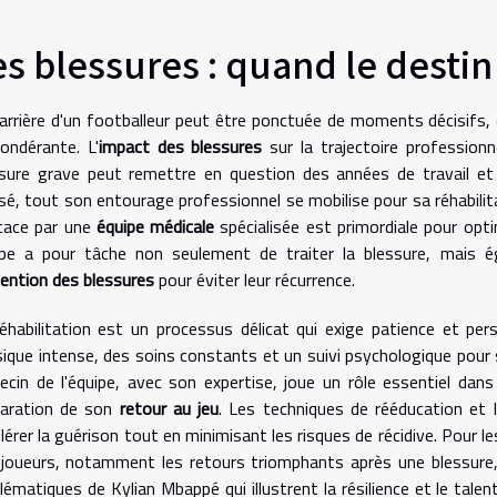
es blessures : quand le destin
arrière d'un footballeur peut être ponctuée de moments décisifs, 
ondérante. L'
impact des blessures
sur la trajectoire profession
sure grave peut remettre en question des années de travail et 
sé, tout son entourage professionnel se mobilise pour sa réhabilita
cace par une
équipe médicale
spécialisée est primordiale pour opti
ipe a pour tâche non seulement de traiter la blessure, mais 
ention des blessures
pour éviter leur récurrence.
éhabilitation est un processus délicat qui exige patience et per
ique intense, des soins constants et un suivi psychologique pour 
cin de l'équipe, avec son expertise, joue un rôle essentiel dans 
paration de son
retour au jeu
. Les techniques de rééducation et
lérer la guérison tout en minimisant les risques de récidive. Pour
 joueurs, notamment les retours triomphants après une blessure
ématiques de Kylian Mbappé qui illustrent la résilience et le tale