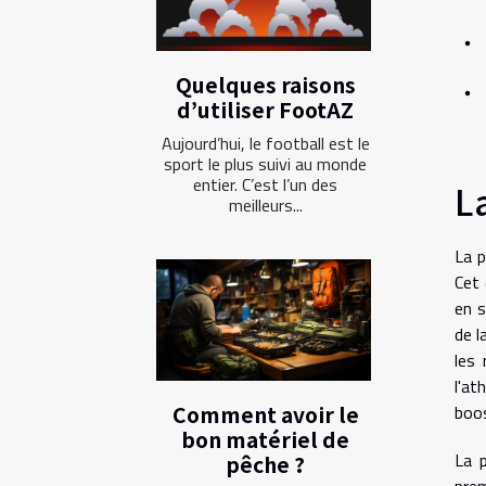
Quelques raisons
d’utiliser FootAZ
Aujourd’hui, le football est le
sport le plus suivi au monde
entier. C’est l’un des
L
meilleurs...
La p
Cet 
en s
de l
les 
l'at
boos
Comment avoir le
bon matériel de
La 
pêche ?
prem